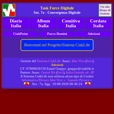
Task Force Digitale
Sez. 7a - Convergenza Digitale
Diario
Album
Comitiva
Cordata
Italia
Italia
Italia
Italia
CiakPoint
Parco Domini
Adesioni
Benvenuti nel Progetto/Sistema CiakLife
Gestore del
Sistema CiakLife
: Assoc.
Idee Vive
(
Soci
)
Adesioni
CF: 97809650159 Email Gruppo: gruppo@ciaklife.it
Partner: Assoc.
Genial Bit
(
Soci
),
Italia Geniale srl
-
IP
Il Sistema CiakLife non utilizza alcun tipo di Cookie
Informativa Privacy Idee Vive »
Garante Privacy »
Sez.: 7a, Agg.: 10-08-2026 08:46:24